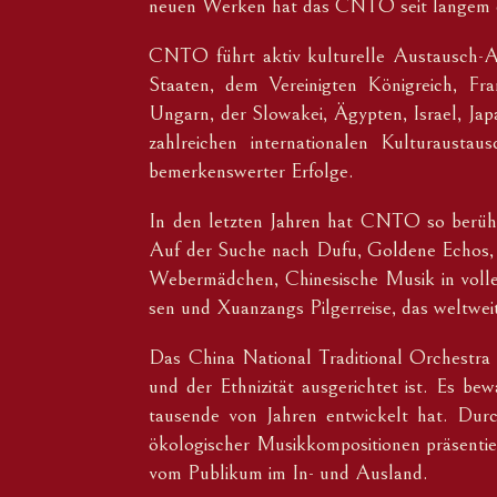
neuen Werken hat das CNTO seit langem ein
CNTO führt aktiv kulturelle Austausch-Ak
Staaten, dem Vereinigten Königreich, Fr
Ungarn, der Slowakei, Ägypten, Israel, Ja
zahlreichen internationalen Kulturaustau
bemerkenswerter Erfolge.
In den letzten Jahren hat CNTO so berüh
Auf der Suche nach Dufu, Goldene Echos, 
Webermädchen, Chinesische Musik in voller
sen und Xuanzangs Pilgerreise, das weltwei
Das China National Traditional Orchestra v
und der Ethnizität ausgerichtet ist. Es be
tausende von Jahren entwickelt hat. Durch
ökologischer Musikkompositionen präsentie
vom Publikum im In- und Ausland.