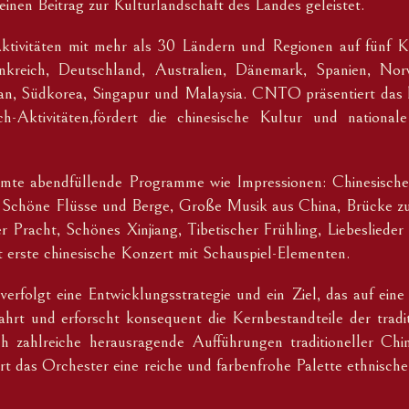
en Beitrag zur Kulturlandschaft des Landes geleistet.
tivitäten mit mehr als 30 Ländern und Regionen auf fünf Ko
ankreich, Deutschland, Australien, Dänemark, Spanien, No
pan, Südkorea, Singapur und Malaysia. CNTO präsentiert das k
sch-Aktivitäten,fördert die chinesische Kultur und nationa
mte abendfüllende Programme wie Impressionen: Chinesische
Schöne Flüsse und Berge, Große Musik aus China, Brücke zur
 Pracht, Schönes Xinjiang, Tibetischer Frühling, Liebeslieder
t erste chinesische Konzert mit Schauspiel-Elementen.
erfolgt eine Entwicklungsstrategie und ein Ziel, das auf eine 
wahrt und erforscht konsequent die Kernbestandteile der tradi
 zahlreiche herausragende Aufführungen traditioneller Chin
rt das Orchester eine reiche und farbenfrohe Palette ethnisch