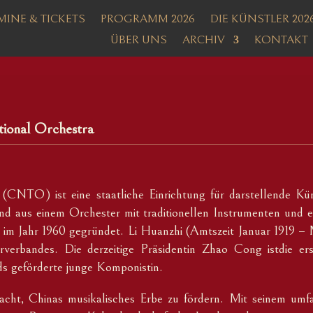
MINE & TICKETS
PROGRAMM 2026
DIE KÜNSTLER 202
ÜBER UNS
ARCHIV
KONTAKT
ional Orchestra
(CNTO) ist eine staatliche Einrichtung für darstellende Kün
d aus einem Orchester mit traditionellen Instrumenten und 
im Jahr 1960 gegründet. Li Huanzhi (Amtszeit Januar 1919 – 
verbandes. Die derzeitige Präsidentin Zhao Cong istdie erst
s geförderte junge Komponistin.
t, Chinas musikalisches Erbe zu fördern. Mit seinem umfang