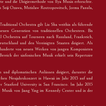
rte und die Dirigiermethode von Ilya Musin erforschte.
n Seiji Ozawa, Mstislaw Rostropowitsch, Jorma Panula,
raditional Orchestra gilt Liu Sha weithin als führende
neuen Generation von traditionellen Orchestern. Bis
al Orchestra auf Tourneen nach Russland, Frankreich,
eutschland und den Vereinigten Staaten dirigiert. Als
r Hunderte von neuen Werken von jungen Komponisten
ereich der sinfonischen Musik erhielt sein Repertoire
 und diplomatischen Anlässen dirigiert, darunter die
chen Neujahrskonzert in Hawaii im Jahr 2013 auf und
er Stanford University in San Francisco. Im Jahr 2015
mit Musik von Jiang Ying im Kennedy Center und in der