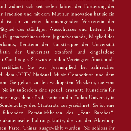
 und widmet sich seit vielen Jahren der Förderung der
r Tradition und mit dem Mut zur Innovation hat sie ein
 ist so zu einer herausragenden Vertreterin der
Mitglied des ständigen Ausschusses und Leiterin des
s 13. gesamtchinesischen Jugendverbands, Mitglied des
rbands, Beraterin der Kunsttruppe der Universität
ndiatin der Universität Stanford und eingeladene
tät Cambridge. Sie wurde in den Vereinigten Staaten als
rtifiziert. Sie war Jurymitglied bei zahlreichen
nd, dem CCTV National Music Competition und dem
ion. Sie gehört zu den wichtigsten Musikern, die vom
Sie ist außerdem eine speziell ernannte Künstlerin für
ine angesehene Professorin an der Fudan University in
onderzulage des Staatsrats ausgezeichnet. Sie ist eine
 führenden Persönlichkeiten des „Four Batches“-
 akademische Führungskräfte, die von der Abteilung
chen Partei Chinas ausgewählt wurden. Sie schloss ihr