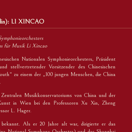
lin): LI XINCAO
 Symphonieorchesters
s für Musik Li Xincao
inesischen Nationalen Symphonieorchesters, Präsident
nd stellvertretender Vorsitzender des Chinesischen
outh“ zu einem der „100 jungen Menschen, die China
.
es Zentralen Musikkonservatoriums von China und der
 Kunst in Wien bei den Professoren Xu Xin, Zheng
essor L. Hager.
bekannt. Als er 20 Jahre alt war, dirigierte er das
hina National Symphony Orchestra) und das Shanghai