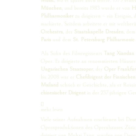
München
, und bereits 1983 wurde er von
H
Philharmoniker
zu dirigieren – ein Ereignis,
markierte. Seitdem arbeitete er mit weltb
Orchestra
, der
Staatskapelle Dresden
, de
Paris
und dem
St. Petersburg Philharmonic
Als Sohn des Filmregisseurs
Tang Xiaodan
Oper. Er dirigierte an renommierten Häuse
Ungarischen Staatsoper
, der
Oper Frankfur
bis 2008 war er
Chefdirigent der Finnische
Mailand
schrieb er Geschichte, als er Rossi
chinesischer Dirigent
in der 237-jährigen Ge
mehr lesen
Viele seiner Aufnahmen erschienen bei D
Opernproduktionen des Opernhauses Zürich
dirigiert von Muhai Tang, wurden von Decc