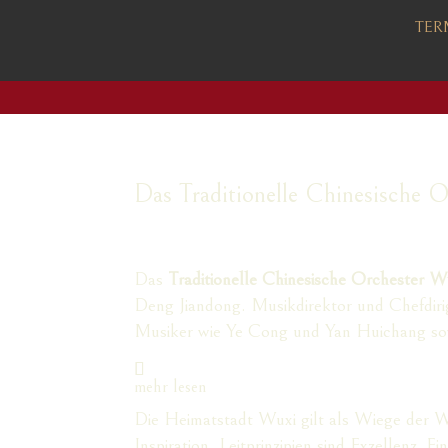
TER
Das Traditionelle Chinesische 
Das
Traditionelle Chinesische Orchester W
Deng Jiandong. Musikdirektor und Chefdirig
Musiker wie Ye Cong und Yan Huichang sow
mehr lesen
Die Heimatstadt Wuxi gilt als Wiege der Wu
Inspiration. Leitprinzipien sind Exzellenz, Ei