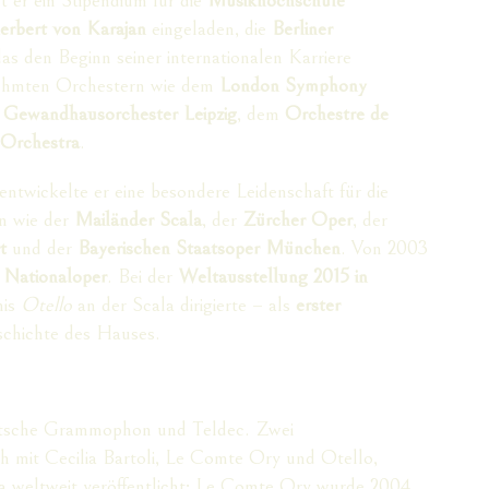
erbert von Karajan
eingeladen, die
Berliner
 das den Beginn seiner internationalen Karriere
erühmten Orchestern wie dem
London Symphony
m
Gewandhausorchester Leipzig
, dem
Orchestre de
 Orchestra
.
entwickelte er eine besondere Leidenschaft für die
rn wie der
Mailänder Scala
, der
Zürcher Oper
, der
t
und der
Bayerischen Staatsoper München
. Von 2003
n Nationaloper
. Bei der
Weltausstellung 2015 in
nis
Otello
an der Scala dirigierte – als
erster
schichte des Hauses.
eutsche Grammophon und Teldec. Zwei
 mit Cecilia Bartoli, Le Comte Ory und Otello,
a weltweit veröffentlicht; Le Comte Ory wurde 2004