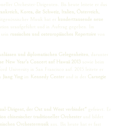
neller Orchester-Dirigenten. Bis heute leitete er das
ankreich, Korea, die Schweiz, Italien, Österreich,
eitgenössischer Musik hat er
hunderttausende neue
ion uraufgeführt und in Auftrag gegeben. Im
 sein
russisches und osteuropäisches Repertoire
von
Anlässen und diplomatischen Gelegenheiten
, darunter
se New Year’s Concert auf Hawaii 2013
sowie beim
ord University in San Francisco auf. 2015 leitete er
on
Jiang Ying
im
Kennedy Center
und in der
Carnegie
al-Dirigent, der Ost und West verbindet“
gefeiert. Er
on chinesischer traditioneller Orchester
und bildet
nischen Orchestermusik
aus. Bis heute hat er fast