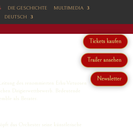
6
DIE GESCHICHTE
MULTIMEDIA
DEUTSCH
Tickets kaufen
Trailer ansehen
Newsletter
Leitung des renommierten Erhu-Virtuosen
ischen Dirigierwettbewerb. Bedeutende
mble als Berater.
pft das Orchester seine künstlerische