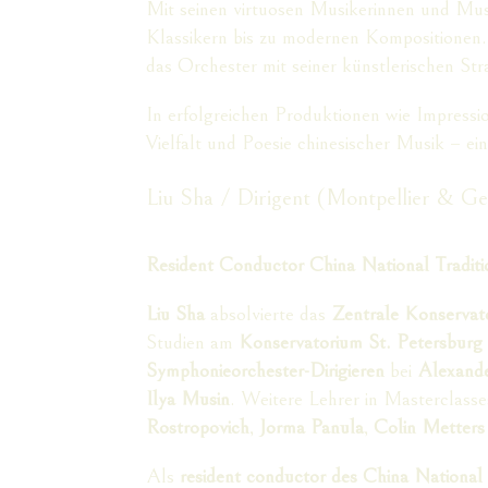
Mit seinen virtuosen Musikerinnen und Mu
Klassikern bis zu modernen Kompositionen.
das Orchester mit seiner künstlerischen St
In erfolgreichen Produktionen wie Impress
Vielfalt und Poesie chinesischer Musik – 
Liu Sha / Dirigent (Montpellier & G
Resident Conductor China National Tradit
Liu Sha
absolvierte das
Zentrale Konservat
Studien am
Konservatorium St. Petersburg
Symphonieorchester-Dirigieren
bei
Alexande
Ilya Musin
. Weitere Lehrer in Masterclas
Rostropovich
,
Jorma Panula
,
Colin Metters
Als
resident conductor des China National 