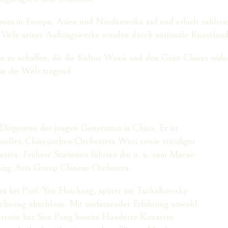
reits in Europa, Asien und Nordamerika auf und erhielt zahlre
Viele seiner Auftragswerke wurden durch nationale Kunstfond
 zu schaffen, die die Kultur Wuxis und den Geist Chinas wider
in die Welt tragend.
Dirigenten der jungen Generation in China. Er ist
onellen Chinesischen Orchesters Wuxi sowie ständiger
stra. Frühere Stationen führten ihn u. a. zum Macao
ing Arts Group Chinese Orchestra.
ina bei Prof. Yan Huichang, später am Tschaikowsky-
ichnung abschloss. Mit umfassender Erfahrung sowohl
ertoire hat Sun Peng bereits Hunderte Konzerte