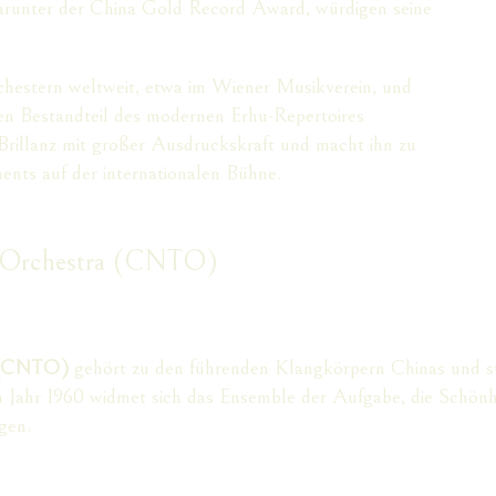
darunter der China Gold Record Award, würdigen seine
rchestern weltweit, etwa im Wiener Musikverein, und
ten Bestandteil des modernen Erhu-Repertoires
Brillanz mit großer Ausdruckskraft und macht ihn zu
ents auf der internationalen Bühne.
al Orchestra (CNTO)
a (CNTO)
gehört zu den führenden Klangkörpern Chinas und st
m Jahr 1960 widmet sich das Ensemble der Aufgabe, die Schönhe
agen.