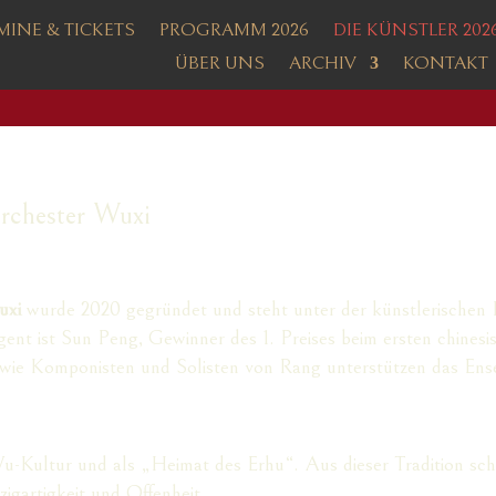
MINE & TICKETS
PROGRAMM 2026
DIE KÜNSTLER 202
ÜBER UNS
ARCHIV
KONTAKT
Orchester Wuxi
uxi
wurde 2020 gegründet und steht unter der künstlerischen 
ent ist Sun Peng, Gewinner des 1. Preises beim ersten chines
ie Komponisten und Solisten von Rang unterstützen das Ense
-Kultur und als „Heimat des Erhu“. Aus dieser Tradition schö
nzigartigkeit und Offenheit.