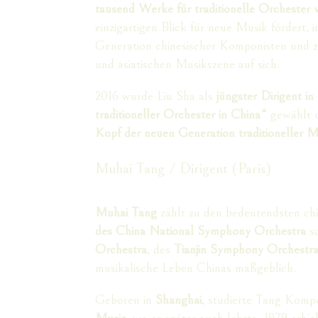
tausend Werke für traditionelle Orchester vi
einzigartigen Blick für neue Musik fördert, 
Generation chinesischer Komponisten und z
und asiatischen Musikszene auf sich.
2016 wurde Liu Sha als
jüngster Dirigent i
traditioneller Orchester in China“
gewählt u
Kopf der neuen Generation traditioneller M
Muhai Tang / Dirigent (Paris)
Muhai Tang
zählt zu den bedeutendsten chi
des China National Symphony Orchestra
s
Orchestra
, des
Tianjin Symphony Orchestr
musikalische Leben Chinas maßgeblich.
Geboren in
Shanghai
, studierte Tang Komp
Music
, wo er später auch lehrte. 1979 erhie