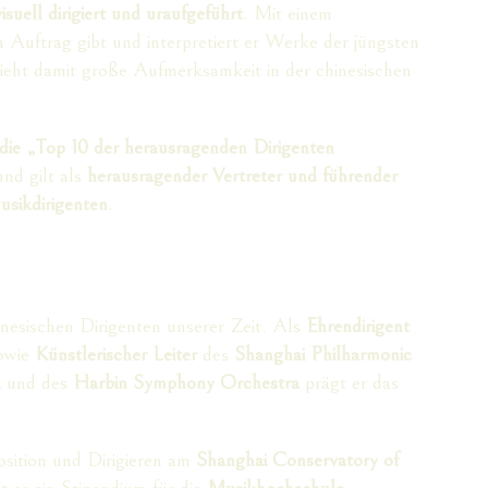
suell dirigiert und uraufgeführt
. Mit einem
in Auftrag gibt und interpretiert er Werke der jüngsten
ieht damit große Aufmerksamkeit in der chinesischen
n die „Top 10 der herausragenden Dirigenten
nd gilt als
herausragender Vertreter und führender
usikdirigenten
.
nesischen Dirigenten unserer Zeit. Als
Ehrendirigent
owie
Künstlerischer Leiter
des
Shanghai Philharmonic
a
und des
Harbin Symphony Orchestra
prägt er das
osition und Dirigieren am
Shanghai Conservatory of
lt er ein Stipendium für die
Musikhochschule