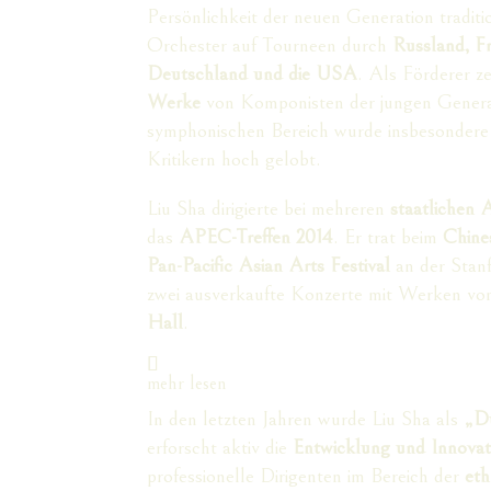
Persönlichkeit der neuen Generation traditio
Orchester auf Tourneen durch
Russland, Fr
Deutschland und die USA
. Als Förderer z
Werke
von Komponisten der jungen Generat
symphonischen Bereich wurde insbesondere
Kritikern hoch gelobt.
Liu Sha dirigierte bei mehreren
staatlichen 
das
APEC-Treffen 2014
. Er trat beim
Chine
Pan-Pacific Asian Arts Festival
an der Stanf
zwei ausverkaufte Konzerte mit Werken v
Hall
.
mehr lesen
In den letzten Jahren wurde Liu Sha als
„Du
erforscht aktiv die
Entwicklung und Innovati
professionelle Dirigenten im Bereich der
eth