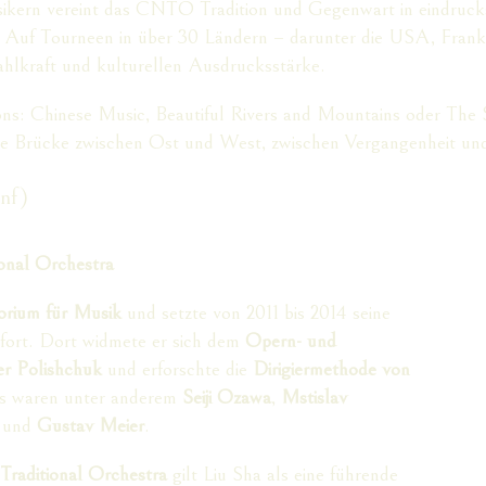
sikern vereint das CNTO Tradition und Gegenwart in eindruck
 Auf Tourneen in über 30 Ländern – darunter die USA, Frankr
rahlkraft und kulturellen Ausdrucksstärke.
ions: Chinese Music, Beautiful Rivers and Mountains oder The
eine Brücke zwischen Ost und West, zwischen Vergangenheit un
enf)
ional Orchestra
orium für Musik
und setzte von 2011 bis 2014 seine
fort. Dort widmete er sich dem
Opern- und
r Polishchuk
und erforschte die
Dirigiermethode von
ses waren unter anderem
Seiji Ozawa
,
Mstislav
und
Gustav Meier
.
Traditional Orchestra
gilt Liu Sha als eine führende