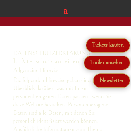
Tickets kaufen
DATENSCHUTZERKLÄRUNG
1. Datenschutz auf einen Blick
Trailer ansehen
Allgemeine Hinweise
Die folgenden Hinweise geben einen einfachen
Newsletter
Überblick darüber, was mit Ihren
personenbezogenen Daten passiert, wenn Sie
diese Website besuchen. Personenbezogene
Daten sind alle Daten, mit denen Sie
persönlich identifiziert werden können.
Ausführliche Informationen zum Thema